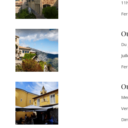
11
Fer
O
Du 
Jui
Fer
O
Mer
Ven
Dim