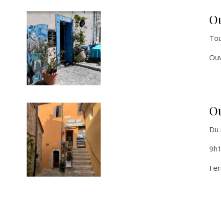
O
Tou
Ouv
O
Du 
9h
Fer