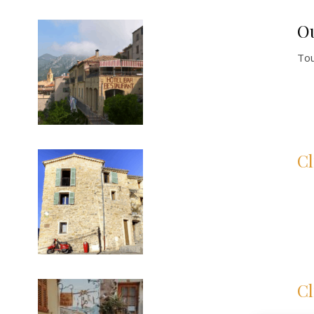
O
Tou
Cl
Cl