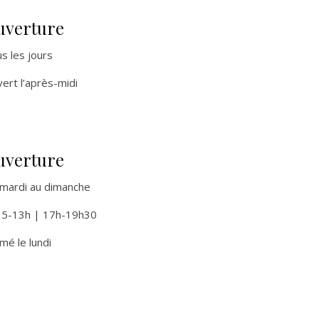
uverture
s les jours
ert l’après-midi
uverture
mardi au dimanche
15-13h |
17h-19h30
mé le lundi