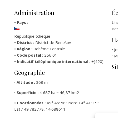
Administration
É
• Pays :
Une
Ben
République tchèque
Ha
• District :
District de Benešov
• Région :
Bohême Centrale
• J
• Code postal :
256 01
• M
• Indicatif téléphonique international :
+(420)
Si
Géographie
•
Altitude :
368 m
•
Superficie :
4 687 ha = 46,87 km2
• Coordonnées :
49° 46′ 58″ Nord 14° 41′ 19″
Est / 49.782778, 14.688611