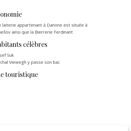
conomie
 laiterie appartenant à Danone est située à
ešov ainsi que la Bierrerie Ferdinant
bitants célèbres
osef Suk
ichal Viewegh y passe son bac
te touristique