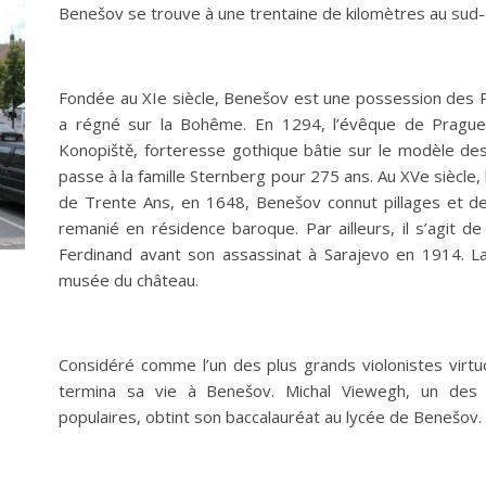
Benešov se trouve à une trentaine de kilomètres au sud
Fondée au XIe siècle, Benešov est une possession des Př
a régné sur la Bohême. En 1294, l’évêque de Prague
Konopiště, forteresse gothique bâtie sur le modèle des
passe à la famille Sternberg pour 275 ans. Au XVe siècle,
de Trente Ans, en 1648, Benešov connut pillages et des
remanié en résidence baroque. Par ailleurs, il s’agit de
Ferdinand avant son assassinat à Sarajevo en 1914. La
musée du château.
Considéré comme l’un des plus grands violonistes virtu
termina sa vie à Benešov. Michal Viewegh, un des 
populaires, obtint son baccalauréat au lycée de Benešov.