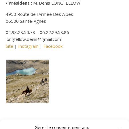
• Président :
M. Denis LONGFELLOW
4950 Route de l’Armée Des Alpes
06500 Sainte-Agnès
04.93.28.50.78 – 06.22.29.58.86
longfellow.denis@gmail.com
Site
|
Instagram
|
Facebook
Les Randonnées à pieds
Gérer le consentement aux