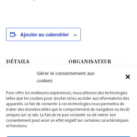
Ajouter au calendrier
DÉTAILS
ORGANISATEUR
COMMUNE DE SAINTE
Date :
Gérer le consentement aux
AGNES
5 avril 2023
cookies
Heure :
Pour offrir les meilleures expériences, nous utilisons des technologies
8h00 - 17h00
telles que les cookies pour stocker et/ou accéder aux informations des
appareils. Le fait de consentir à ces technologies nous permettra de
LIEU
traiter des données telles que le comportement de navigation ou les ID
Dans la cour de l’école Charles Imbert
uniques sur ce site. Le fait de ne pas consentir ou de retirer son
consentement peut avoir un effet négatif sur certaines caractéristiques
AVENUE ST MICHEL
+ Google Map
et fonctions.