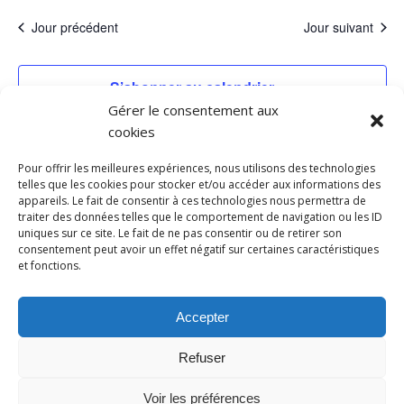
de
et
une
Jour précédent
Jour suivant
vu
date.
navig
Év
S’abonner au calendrier
de
Gérer le consentement aux
cookies
vues
Pour offrir les meilleures expériences, nous utilisons des technologies
Évèn
telles que les cookies pour stocker et/ou accéder aux informations des
appareils. Le fait de consentir à ces technologies nous permettra de
traiter des données telles que le comportement de navigation ou les ID
uniques sur ce site. Le fait de ne pas consentir ou de retirer son
consentement peut avoir un effet négatif sur certaines caractéristiques
et fonctions.
Accepter
Refuser
Voir les préférences