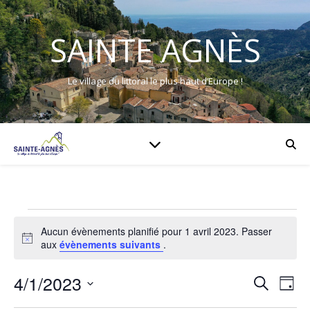
SAINTE AGNÈS
Le village du littoral le plus haut d’Europe !
Évènements for 1 avril 
Aucun évènements planifié pour 1 avril 2023. Passer
Notice
aux
évènements suivants
.
4/1/2023
Rech
Na
Recherch
Jour
Sélectionnez