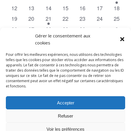
de
Évènements
évènements
évènements
évènements
évènements
évènements
évènements
évènem
0
0
0
0
0
0
0
12
13
14
15
16
17
18
évènements
évènements
évènements
évènements
évènements
évènements
évènem
0
0
1
0
0
0
0
19
20
21
22
23
24
vues
25
évènements
évènements
évènement
évènements
évènements
évènements
évènem
0
0
0
0
1
0
0
26
27
28
29
30
1
2
Évèn
évènements
évènements
Gérer le consentement aux
évènements
évènements
évènement
évènements
évène
cookies
Mai
Ce mois-ci
Juil
Pour offrir les meilleures expériences, nous utilisons des technologies
telles que les cookies pour stocker et/ou accéder aux informations des
appareils. Le fait de consentir à ces technologies nous permettra de
S’abonner au calendrier
traiter des données telles que le comportement de navigation ou les ID
uniques sur ce site. Le fait de ne pas consentir ou de retirer son
consentement peut avoir un effet négatif sur certaines caractéristiques
et fonctions.
Accepter
Refuser
Voir les préférences