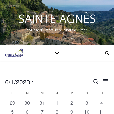
SAINTE AGNÈS
Le village du littoral le plus haut d’Europe !
Évènements
6/1/2023
Rech
Na
Recherch
Mois
Sélectionnez
de
et
Calendrier
L
LUNDI
M
MARDI
M
MERCREDI
J
JEUDI
V
VENDREDI
S
SAMEDI
D
DIMAN
une
vu
date.
0
0
0
0
0
0
0
29
30
31
1
2
3
4
navig
de
évènements
évènements
évènements
évènements
évènements
évènements
évène
0
0
0
0
0
0
1
5
6
7
8
9
10
11
Év